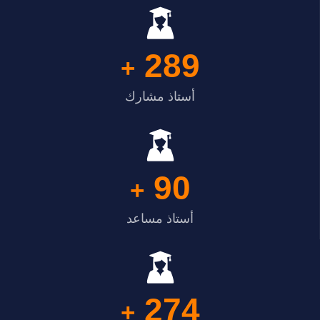
289
+
أستاذ مشارك
90
+
أستاذ مساعد
274
+