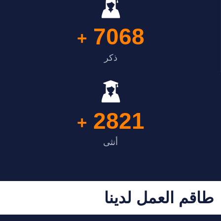
7068
+
ذكر
2821
+
أنثى
طاقم العمل لدينا