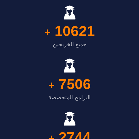
10621
+
جميع الخريجين
7506
+
البرامج المتخصصة
2744
+