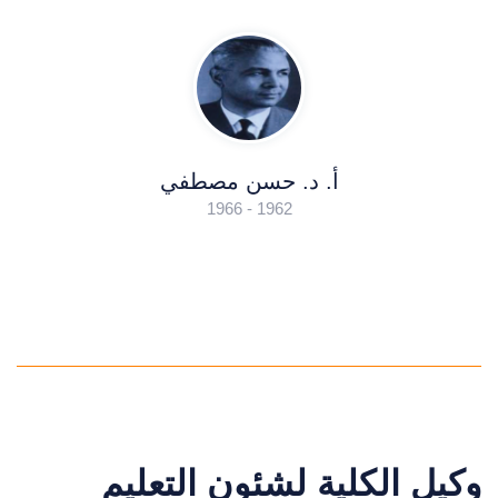
أ. د. حسن مصطفي
1962 - 1966
وكيل الكلية لشئون التعليم