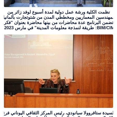
نظمت الكلية ورشة عمل دولية لمدة أسبوع لوفد زائر من
المهندسين المعماريين ومخططي المدن من شتوتجارت بألمانيا،
تضمن البرنامج عدة محاضرات من بينها محاضرة بعنوان "فكر
BIM/CIM: طريقة لنمذجة معلومات المدينة" في مارس 2023.
السيدة ستافروولا سبانودي، رئيس المركز الثقافي اليوناني فرع