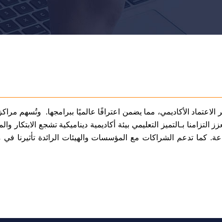
اعتماد الأكاديمي، مما يضمن اعترافًا عالميًا ببرامجها. وتُسهم مراكز 
 التزامنا بـالتميز التعليمي بيئة أكاديمية ديناميكية تشجع الابتكار وال
اعة. كما تدعم الشراكات مع المؤسسات والهيئات الرائدة تأثيرنا في 