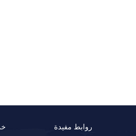
روابط مفيدة
خد