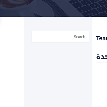
Search
Te
for:
دة