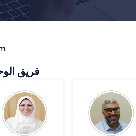
am
فريق الوح