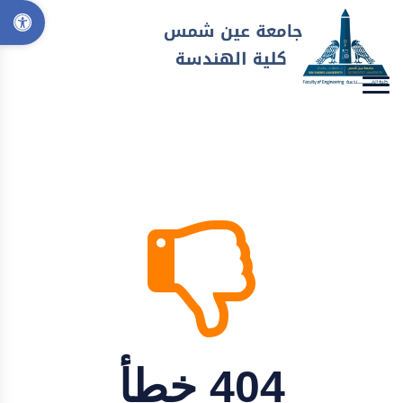
404 خطأ