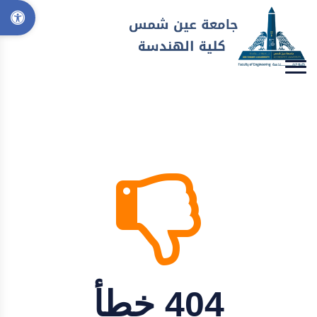
404 خطأ