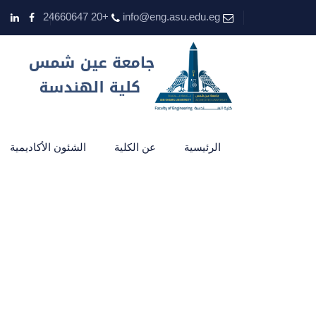
+20 24660647
info@eng.asu.edu.eg
الرئيسية
عن الكلية
الشئون الأكاديمية