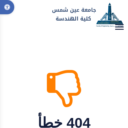
404 خطأ