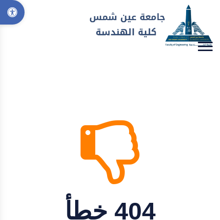
404 خطأ