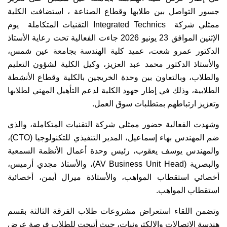
جسور التواصل بين طلابها وقطاع الصناعة ، استضافت الكلية
ممثلي شركة Integrated Technics التقنيات المتكاملة يوم
الإثنين الموافق 23 يونيو 2026 جاءت الفعالية تحت رعاية الأستاذ
الدكتور عمرو شعت، عميد كلية الهندسة بجامعة عين شمس،
والأستاذ الدكتور محمد عبد العزيز، وكيل الكلية لشؤون التعليم
والطلاب، وبالتعاون بين وحدة الخريجين بالكلية وقطاع الأنشطة
الطلابية، وذلك في إطار جهود الكلية لدعم التأهيل المهني لطلابها
وتعزيز ارتباطهم بمتطلبات سوق العمل.
وشهدت الفعالية حضور ممثلي شركة التقنيات المتكاملة، والذي
ضم المهندس بهاء إسماعيل، المدير التنفيذي للتكنولوجيا (CTO)،
والمهندس يوسف يعقوب، رئيس وحدة أعمال الأنظمة السمعية
والبصرية (AV Business Unit Head)، والأستاذ مجدي أرميس،
أخصائي استقطاب المواهب، والأستاذة ميرال أيمن، أخصائية
استقطاب المواهب.
وتضمن اللقاء استعراض مشروعات طلاب الفرقة الثالثة بقسم
هندسة الاتصالات والإلكترونيات، حيث أتيحت للطلاب فرصة عرض