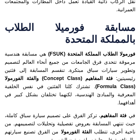
نقل الركاب ذاتية القيادة تعمل داخل المطارات والمجتمعات
العمرانية.
مسابقة فورميلا الطلاب
بالمملكة المتحدة
فورمولا الطلاب المملكة المتحدة (FSUK)
هي مسابقة هندسية
مرموقة تتحدى فرق الجامعات من جميع أنحاء العالم لتصميم
وتطوير سيارات سباق مبتكرة. تنقسم المسابقة إلى فئتين
رئيسيتين:
فئة المفاهيم (Concept Class) والفئة الفورمولا
(Formula Class)
. تشترك كلتا الفئتين في نفس الخلفية
المعرفية والمبادئ الهندسية، لكنهما تختلفان بشكل كبير في
أهدافهما.
في
فئة المفاهيم
، تركز الفرق على تصميم سيارة سباق كاملة،
حيث تنتهي المسابقة بعروض تفصيلية وتحليلات لتصميمهم. من
ناحية أخرى، تتطلب
الفئة الفورمولا
من الفرق تصنيع سيارتهم
والمنافسة على حلبة سيلفرستون الشهيرة.