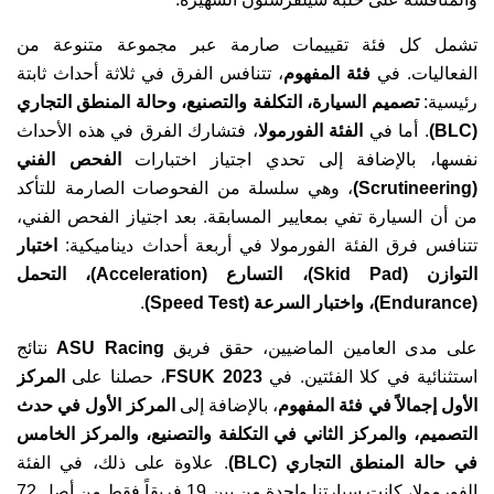
تشمل كل فئة تقييمات صارمة عبر مجموعة متنوعة من
الفعاليات. في
فئة المفهوم
، تتنافس الفرق في ثلاثة أحداث ثابتة
رئيسية:
تصميم السيارة، التكلفة والتصنيع، وحالة المنطق التجاري
(BLC)
. أما في
الفئة الفورمولا
، فتشارك الفرق في هذه الأحداث
نفسها، بالإضافة إلى تحدي اجتياز اختبارات
الفحص الفني
(Scrutineering)
، وهي سلسلة من الفحوصات الصارمة للتأكد
من أن السيارة تفي بمعايير المسابقة. بعد اجتياز الفحص الفني،
تتنافس فرق الفئة الفورمولا في أربعة أحداث ديناميكية:
اختبار
التوازن (Skid Pad)، التسارع (Acceleration)، التحمل
(Endurance)، واختبار السرعة (Speed Test)
.
على مدى العامين الماضيين، حقق فريق
ASU Racing
نتائج
استثنائية في كلا الفئتين. في
FSUK 2023
، حصلنا على
المركز
الأول إجمالاً في فئة المفهوم
، بالإضافة إلى
المركز الأول في حدث
التصميم، والمركز الثاني في التكلفة والتصنيع، والمركز الخامس
في حالة المنطق التجاري (BLC)
. علاوة على ذلك، في الفئة
الفورمولا، كانت سيارتنا واحدة من بين 19 فريقاً فقط من أصل 72