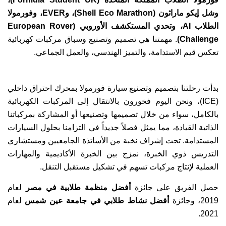
وشل إيكو ماراثون (Shell Eco Marathon)، وEVER، وفورمولا
الطلاب AI، وتحدي المستكشف الأوروبي (European Rover
Challenge)
. مهمتنا هي تصميم وتصنيع وسباق مركبات كهربائية
تعكس قيم الاستدامة، والتميز الهندسي، والعمل الجماعي.
بدأت رحلتنا بتصميم وتصنيع سيارة فورمولا بمحرك احتراق داخلي
(ICE)، ونحن اليوم فخورون بالانتقال إلى المركبات الكهربائية
بالكامل، سواء من خلال تصميمها وتصنيعها أو المشاركة بمركباتنا
الذاتية القيادة، مما يمثل فصلاً جديداً في التزامنا بحلول السيارات
المستدامة. تحت إشراف نخبة من الأساتذة الجامعيين ومستشاري
التدريس ذوي الخبرة، نمزج بين الخبرة الأكاديمية والمهارات
العملية لإنتاج مركبات تسهم في تشكيل مستقبل التنقل.
حصل الفريق على جائزة
أفضل منظمة طلابية في مصر
لعام
2019، وجائزة
أفضل نشاط طلابي في جامعة عين شمس
لعام
2021.