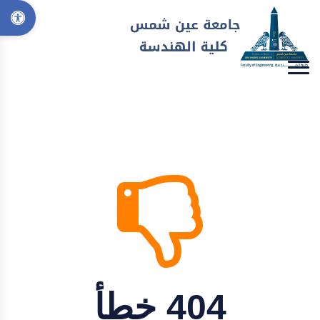
404 خطأ