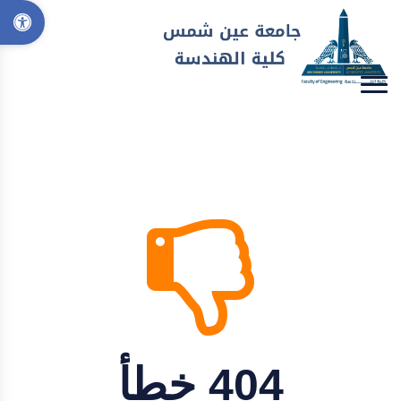
404 خطأ