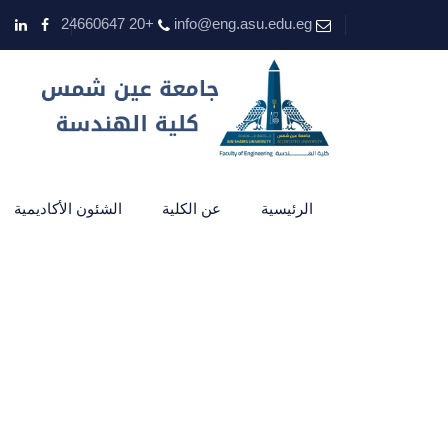
+20 24660647
info@eng.asu.edu.eg
الرئيسية
عن الكلية
الشئون الأكاديمية