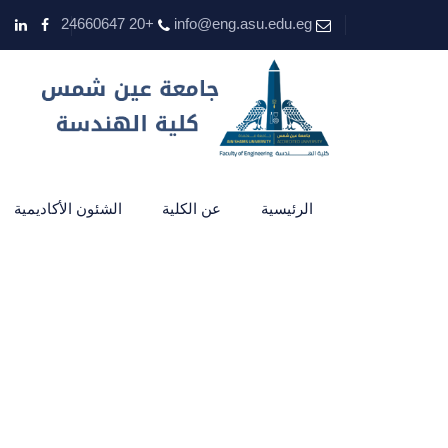
+20 24660647
info@eng.asu.edu.eg
الرئيسية
عن الكلية
الشئون الأكاديمية