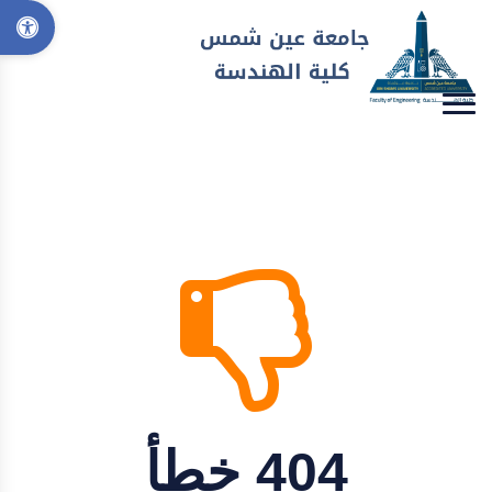
404 خطأ