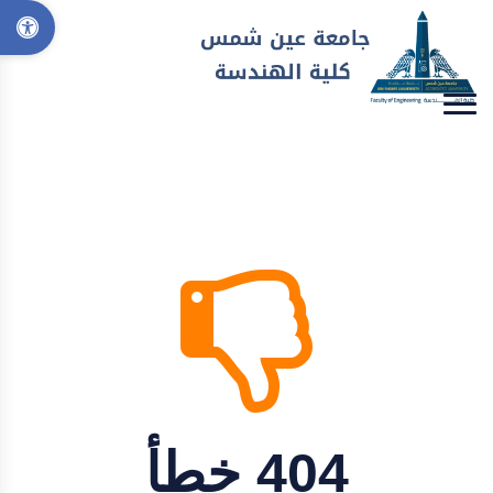
404 خطأ