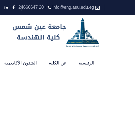
+20 24660647
info@eng.asu.edu.eg
الرئيسية
عن الكلية
الشئون الأكاديمية