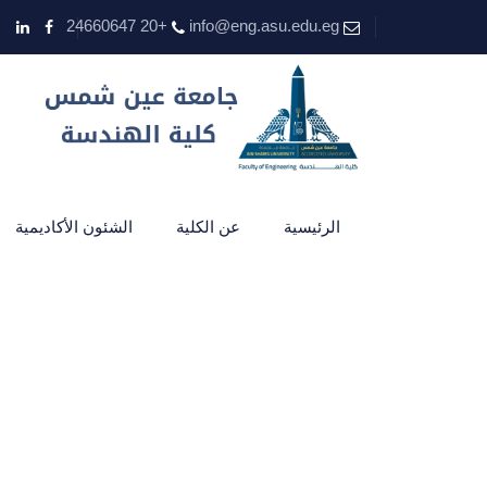
+20 24660647
info@eng.asu.edu.eg
الرئيسية
عن الكلية
الشئون الأكاديمية