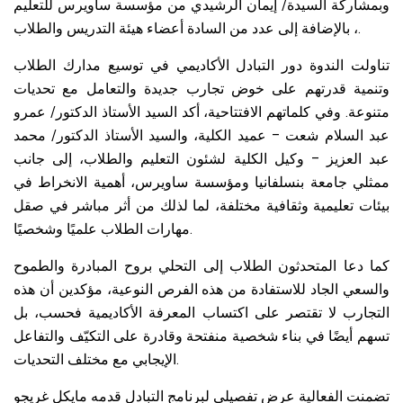
وبمشاركة السيدة/ إيمان الرشيدي من مؤسسة ساويرس للتعليم
، بالإضافة إلى عدد من السادة أعضاء هيئة التدريس والطلاب.
تناولت الندوة دور التبادل الأكاديمي في توسيع مدارك الطلاب
وتنمية قدرتهم على خوض تجارب جديدة والتعامل مع تحديات
متنوعة. وفي كلماتهم الافتتاحية، أكد السيد الأستاذ الدكتور/ عمرو
عبد السلام شعت – عميد الكلية، والسيد الأستاذ الدكتور/ محمد
عبد العزيز – وكيل الكلية لشئون التعليم والطلاب، إلى جانب
ممثلي جامعة بنسلفانيا ومؤسسة ساويرس، أهمية الانخراط في
بيئات تعليمية وثقافية مختلفة، لما لذلك من أثر مباشر في صقل
مهارات الطلاب علميًا وشخصيًا.
كما دعا المتحدثون الطلاب إلى التحلي بروح المبادرة والطموح
والسعي الجاد للاستفادة من هذه الفرص النوعية، مؤكدين أن هذه
التجارب لا تقتصر على اكتساب المعرفة الأكاديمية فحسب، بل
تسهم أيضًا في بناء شخصية منفتحة وقادرة على التكيّف والتفاعل
الإيجابي مع مختلف التحديات.
تضمنت الفعالية عرض تفصيلي لبرنامج التبادل قدمه مايكل غريجو