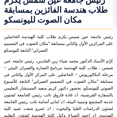
رئيس جامعة عين شمس يكرم
طلاب هندسة الفائزين بمسابقة
مكان الصوت لليونسكو
رئيس جامعة عين شمس يكرم طلاب كلية الهندسة الحاصلين
على المركزين الأول والثاني بمسابقة "مكان الصوت في التصميم
العمراني" التابعة لليونسكو
كرَّم الأستاذ الدكتور محمد ضياء زين العابدين، رئيس جامعة عين
شمس ، طلاب كلية الهندسة ببرنامج العمارة والعمران البيئي –
مرحلة البكالوريوس – الحاصلين على المركز الأول والثاني في
مسابقة "مكان الصوت في التصميم العمراني" التابعة للأسبوع
الصوتي لليونسكو، بحضور دكتور كريم سعيد المستشار التعليمي
بالسفارة الفرنسية، ا.د غادة فاروق نائب رئيس الجامعة لشئون
خدمة المجتمع وتنمية البيئة، ا.د اماني أسامة نائب رئيس الجامعة
لشئون الدراسات العليا والبحوث ، ا.د عمرو شعت عميد كلية
الهندسة، ا.د احمد الصباغ وكيل كلية الهندسة لشئون التعليم