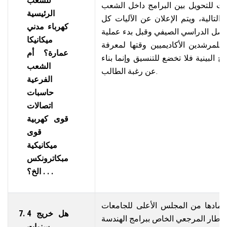
للشعب
ت للتحويل بين البرامج داخل الشعب
الرئيسية
التالية، ويتم الإعلان عن الآليات كل
كهرباء مدني
لفصل الدراسي الصيفي وقبل بدء عملية
ميكانيكا
للمرشدين الأكاديميين وقتها لمعرفة
عمارة؟ أم
امج البينية فلا تخضع للتنسيق وإنما بناء
الشعب
عن رغبة الطالب.
الفرعية
حاسبات
اتصالات
قوى كهربية
قوى
ميكانيكية
مبكاترونكس
. . . الخ؟
ئحة 2023 تم اعتمادها من المجلس الأعلى للجامعات
هل خريج 4
سنوات