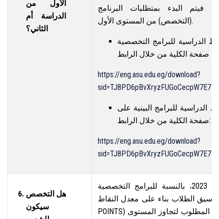
الأول من
ية، فيتم البدء بمتطلبات البرنامج
الدراسة أم
(التخصص) من المستوى الأول.
الثاني؟
ط الدراسية للبرامج التخصصية
https://eng.asu.edu.eg/download?
sid=TJ8PD6pBvXryzFUGoCecpW7E7Lw
 الدراسية للبرامج البينية على
صفحة الكلية من خلال الرابط:
https://eng.asu.edu.eg/download?
sid=TJ8PD6pBvXryzFUGoCecpW7E7Lw
طبقا لآخر تعديلات لائحة 2023، بالنسبة للبرامج التخصصية
هل التخصص
ق الطلاب بناء على معدل النقاط (Cumulative
سيكون
POINTS) بعد الانتهاء من الحد الأدنى المطلوب لتجاوز المستوى