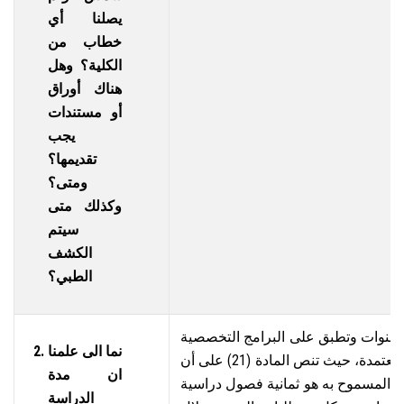
يصلنا أي
خطاب من
الكلية؟ وهل
هناك أوراق
أو مستندات
يجب
تقديمها؟
ومتى؟
وكذلك متى
سيتم
الكشف
الطبي؟
202 هي أربع سنوات وتطبق على البرامج التخصصية
نما الى علمنا
والبينية وكلاهما ساعات معتمدة، حيث تنص المادة (21) على أن
ان مدة
سة المسموح به هو ثمانية فصول دراسية
الدراسة