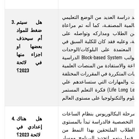
 بعد دراسة العديد من الوضع التعليمي
هل سيتم
المية المصنفـة، كما أنه تم مراعاة
ضغط للمواد
من الطلاب ومداركه وتواصله على
أم سيحذف
مية، وعليه فقد كان للكلية السبق في
بعضها او
ة المعتمدة على البلوكات/الوحدات
اجزاء منها
الدراسية Block-based System والتي تهدف إلى زيادة الجوانب
في لائحة
صناعة والاستفادة من المنصات العلمية
2023؟
ويات المتكررة في المقررات المختلفة
رات والمهارات التي ستساعدهم علي
فكرة التعلم المستمر (Life Long Learning) وهو ما يتوافق مع
 مرحلة البكالوريوس بنظام الساعات
هل هناك
امج التخصصية فالدراسة تبدأ بالمستوى
إعدادي في
 الطلاب الملتحقين بهذا النمط من
لائحة 2023؟
ق فيما بينهم لتحديد البرنامج ومسار