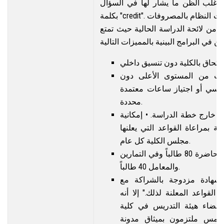
ي أغلب الظن ما يشار لها في السؤال
بكلمة "credit". ويمكن أيضا توضيح مميزات النظام بالمصروفات
الخاصة طبقا للمادة (١٧) من لائحة الدراسة الحالية حيث تمتع
رات من المستوى الأعلى دون
سي أو اجتياز ساعات معتمدة
محددة.
 خارج خطة الدراسة. • إمكانية
 بمراعاة القواعد التي يعلنها
مجلس الكلية كل عام.
أقصى عدد للطلبة في المحاضرة 80 طالباً وفي التمارين
والمعامل 40 طالباً.
شهادة مزدوجة بالشراكة مع
القواعد المعلنة لذلك." إلا أنه
عضاء هيئة التدريس في كلية
شمس ملتزمون بميثاق مدونة