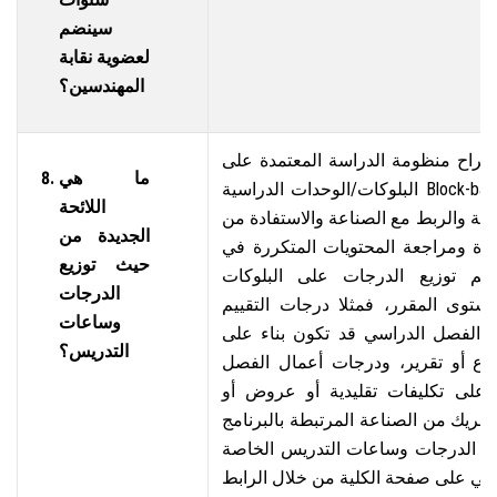
سينضم
لعضوية نقابة
المهندسين؟
قتراح منظومة الدراسة المعتمدة على
ما هي
البلوكات/الوحدات الدراسية Block-based System والتي تهدف
اللائحة
يقية والربط مع الصناعة والاستفادة من
الجديدة من
ودة ومراجعة المحتويات المتكررة في
حيث توزيع
ويتم توزيع الدرجات على البلوكات
الدرجات
ستوى المقرر، فمثلا درجات التقييم
وساعات
ف الفصل الدراسي قد تكون بناء على
التدريس؟
وع أو تقرير، ودرجات أعمال الفصل
 على تكليفات تقليدية أو عروض أو
ريك من الصناعة المرتبطة بالبرنامج
يع الدرجات وساعات التدريس الخاصة