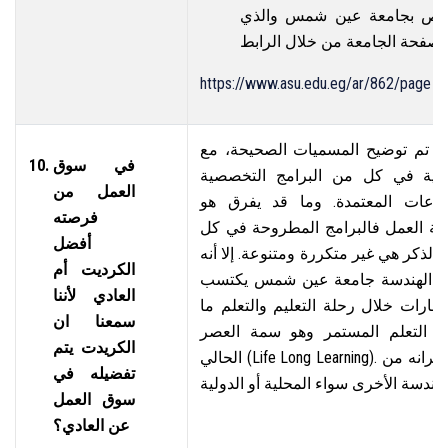
الخاص بجامعة عين شمس والذي
https://www.asu.edu.eg/ar/862/page
بق تم توضيح المسميات الصحيحة، مع
في سوق
لكلية في كل من البرامج التخصصية
العمل من
لساعات المعتمدة. وما قد يفرق هو
فرصته
هة العمل فالبرامج المطروحة في كل
أفضل
لذكر هي غير متكررة ومتنوعة. إلا أنه
الكرديت أم
لية الهندسة جامعة عين شمس يكتسب
العادي لأننا
مهارات خلال رحلة التعليم والتعلم ما
سمعنا ان
 التعلم المستمر وهو سمة العصر
الكريدت يتم
الحالي (Life Long Learning). وهو ما يجعله مميزا بين أقرانه من
تفضيله في
سوق العمل
عن العادي؟