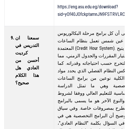
https://eng.asu.edu.eg/download?
sid=yOf40JOfckptamnJN9FSTRVLRCG
 إلى أن كل برامج مرحلة البكالوريوس
سمعنا ان
عة عين شمس تعمل بنظام الساعات
التدريس في
المعتمدة (Credit Hour System). ونظام الساعات المعتمدة يتيح
كرديت
ختيار المقررات والجدول الزمني، مما
أحسن من
التخرج حسب احتياجاته وقدراته. كما
العادي هل
، عكس النظام الفصلي الذي يحدد مواد
هذا الكلام
م الكلية نوعين من برامج الساعات
صحيح؟
التخصصية وهي ما تمثل الدراسة
أساسية للتعليم العالي ووفقا لشروط
ة، والنوع الآخر هو ما يسمى بالبرامج
لتي تطرح بمصروفات خاصة. وفي سياق
توضيح أن البرامج التخصصية هي في
 في السؤال بكلمة "النظام العادي"،