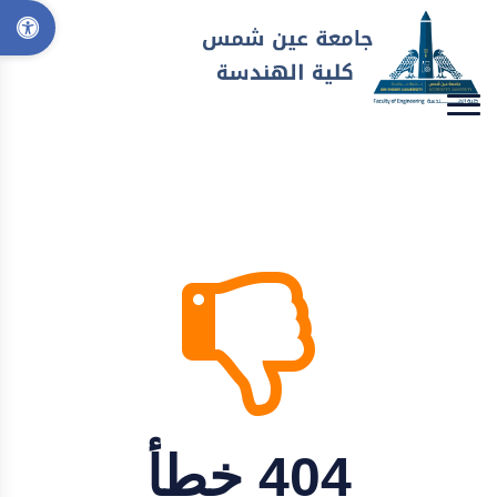
404 خطأ