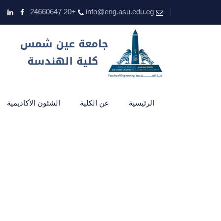
+20 24660647
info@eng.asu.edu.eg
الرئيسية
عن الكلية
الشئون الأكاديمية