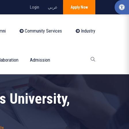
Login
عربي
Apply Now
mni
Community Services
Industry
laboration
Admission
 University,
Us,