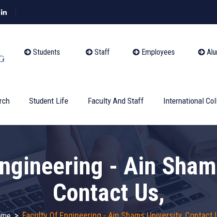
Students
Staff
Employees
Alu
rch
Student Life
Faculty And Staff
International Col
Engineering - Ain Shams
Contact Us,
>
Faculty Of Engineering - Ain Shams University, Contact 
ome