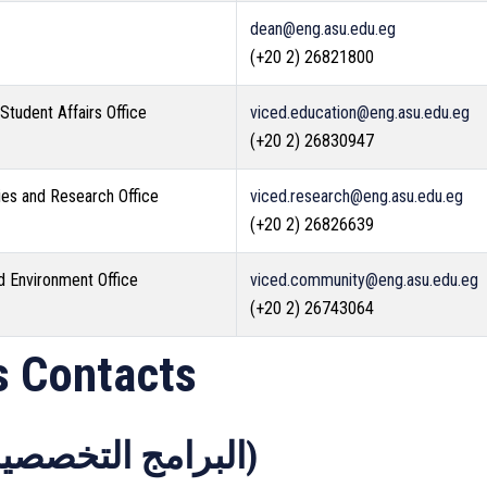
dean@eng.asu.edu.eg
(+20 2) 26821800
Student Affairs Office
viced.education@eng.asu.edu.eg
(+20 2) 26830947
ies and Research Office
viced.research@eng.asu.edu.eg
(+20 2) 26826639
 Environment Office
viced.community@eng.asu.edu.eg
(+20 2) 26743064
s Contacts
Specialized Programs (البرامج التخصصية)