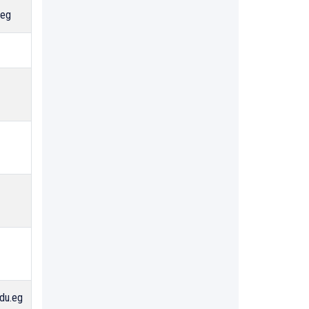
.eg
du.eg