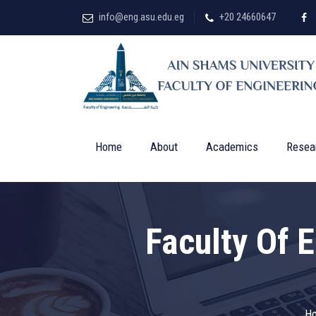
info@eng.asu.edu.eg
+20 24660647
Home
About
Academics
Resea
Faculty Of 
H