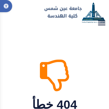
404 خطأ