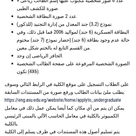
عدد 6 صور شخصية مكتوب عليها إسم الطالب رباعى +
صورة للكشف الطبى.
عدد 2 صورة البطاقة الشخصية.
نموذج (3،2) جند المعدل من إدارة التجنيد (للذكور).
البطاقة العسكرية (6 جند) لمواليد 2006 فما قبل ذلك، وفي
حالة عدم وجود بطاقة (6 جند) إحضار نموذج (7 جند) مختوم
من القسم التابع له بالختم شكل معين.
الحافز الرياضى إن وجد.
الصورة الشخصية المرفوعة على صفحة الطالب الشخصية
تكون (4X6).
على الطلاب التسجيل على موقع الكلية في الرابط التالي وسوف
يطلب ملئ بيانات الطالب ورفع صورة من المستندات السابقة:
https://eng.asu.edu.eg/website/home/applyto_undergraduate
يمكن ان يتم من أي مكان كما أيضا يمكن عمل ذلك في معامل
الكمبيوتر بالكلية في معامل الحاسب الآلي بالمبنى الرئيسي
بالكلية.
يتم تسليم أصول هذه المستندات في ظرف يسلم إلى الكلية