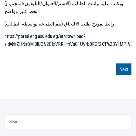
ويكتب عليه بيانات الطالب (الاسم/العنوان/التليفون/المجموع)
بخط كبير وواضح.
رابط نموذج طلب الالتحاق (يتم الطباعة بواسطة الطالب)
https://portal.eng.asu.edu.eg/ar/download?
sid=hkZHNsQMi3lUC%2BfxVRRHmVuG1UVrb8RGf2XT%2BYiiMPI%3D
Next
Search
for: