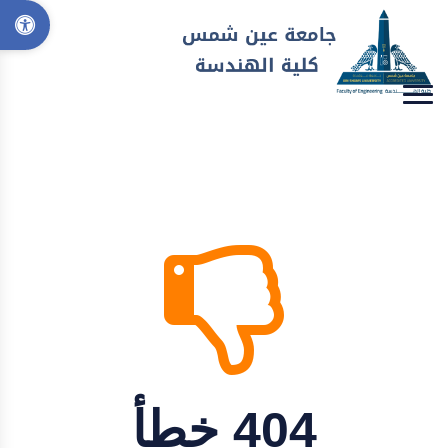
404 خطأ