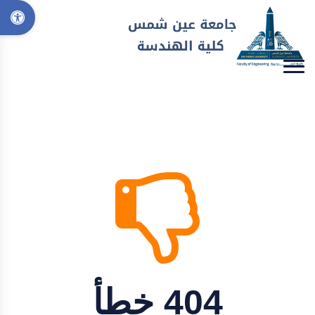
404 خطأ