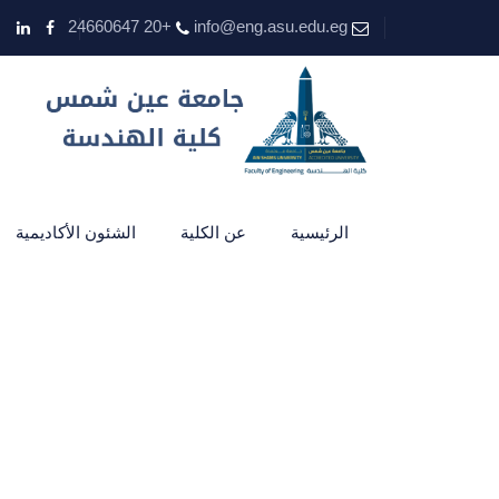
+20 24660647
info@eng.asu.edu.eg
الرئيسية
عن الكلية
الشئون الأكاديمية