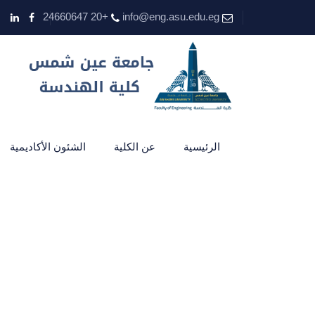
+20 24660647
info@eng.asu.edu.eg
الرئيسية
عن الكلية
الشئون الأكاديمية