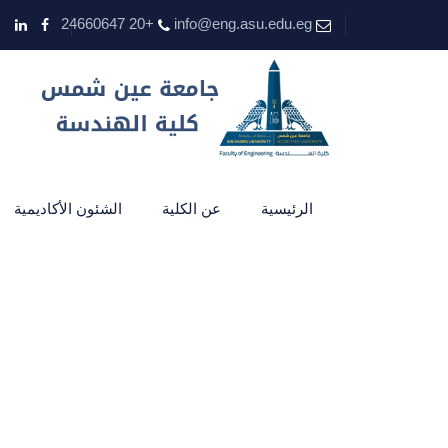
+20 24660647
info@eng.asu.edu.eg
الرئيسية
عن الكلية
الشئون الأكاديمية