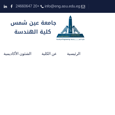
+20 24660647
info@eng.asu.edu.eg
الرئيسية
عن الكلية
الشئون الأكاديمية