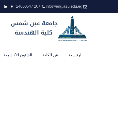
+20 24660647
info@eng.asu.edu.eg
الرئيسية
عن الكلية
الشئون الأكاديمية